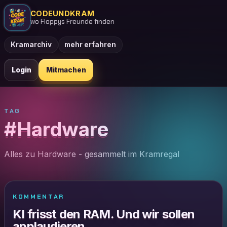
CODEUNDKRAM
wo Floppys Freunde finden
Kramarchiv
mehr erfahren
Login
Mitmachen
TAG
#Hardware
Alles zu Hardware - gesammelt im Kramregal
KOMMENTAR
KI frisst den RAM. Und wir sollen
applaudieren.