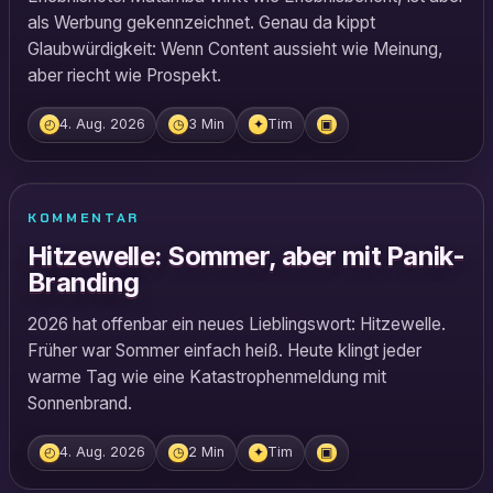
als Werbung gekennzeichnet. Genau da kippt
Glaubwürdigkeit: Wenn Content aussieht wie Meinung,
aber riecht wie Prospekt.
4. Aug. 2026
3 Min
Tim
◴
◷
✦
▣
KOMMENTAR
Hitzewelle: Sommer, aber mit Panik-
Branding
2026 hat offenbar ein neues Lieblingswort: Hitzewelle.
Früher war Sommer einfach heiß. Heute klingt jeder
warme Tag wie eine Katastrophenmeldung mit
Sonnenbrand.
4. Aug. 2026
2 Min
Tim
◴
◷
✦
▣