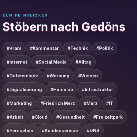
ZUM REINKLICKEN
Stöbern nach Gedöns
#Kram
#Kommentar
#Technik
#Politik
#Internet
#Social Media
#Alltag
#Datenschutz
#Werbung
#Wissen
#Digitalisierung
#Homelab
#Infrastruktur
#Marketing
#Friedrich Merz
#Merz
#IT
#Arbeit
#Cloud
#Gesundheit
#Freizeitpark
#Fernsehen
#Kundenservice
#DNS