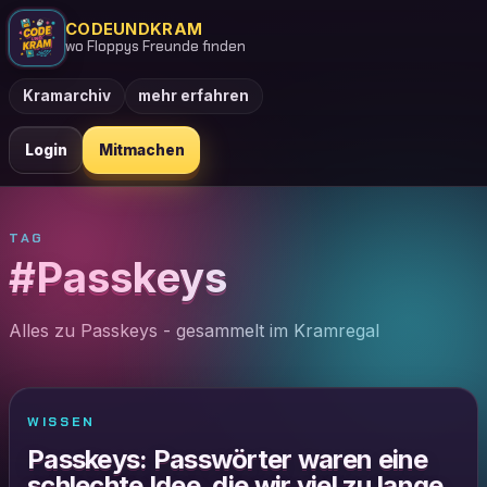
CODEUNDKRAM
wo Floppys Freunde finden
Kramarchiv
mehr erfahren
Login
Mitmachen
TAG
#Passkeys
Alles zu Passkeys - gesammelt im Kramregal
WISSEN
Passkeys: Passwörter waren eine
schlechte Idee, die wir viel zu lange