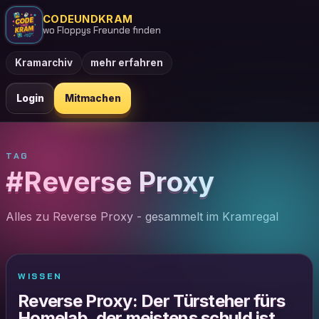
CODEUNDKRAM
wo Floppys Freunde finden
Kramarchiv
mehr erfahren
Login
Mitmachen
TAG
#Reverse Proxy
Alles zu Reverse Proxy - gesammelt im Kramregal
WISSEN
Reverse Proxy: Der Türsteher fürs
Homelab, der meistens schuld ist,