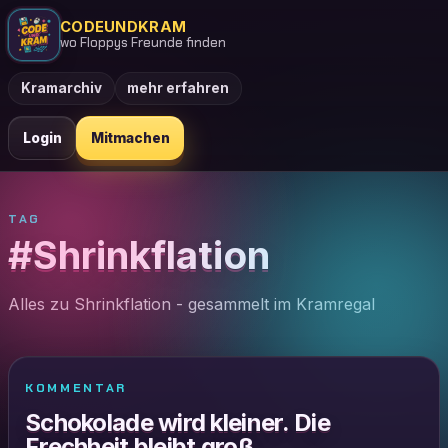
CODEUNDKRAM
wo Floppys Freunde finden
Kramarchiv
mehr erfahren
Login
Mitmachen
TAG
#Shrinkflation
Alles zu Shrinkflation - gesammelt im Kramregal
KOMMENTAR
Schokolade wird kleiner. Die
Frechheit bleibt groß.