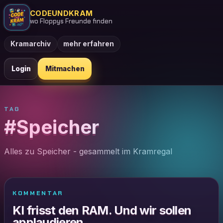
CODEUNDKRAM
wo Floppys Freunde finden
Kramarchiv
mehr erfahren
Login
Mitmachen
TAG
#Speicher
Alles zu Speicher - gesammelt im Kramregal
KOMMENTAR
KI frisst den RAM. Und wir sollen
applaudieren.