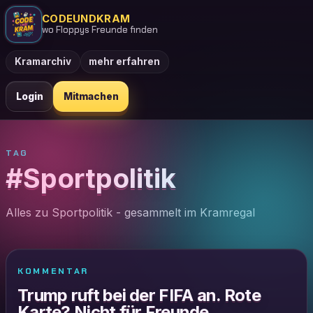
CODEUNDKRAM
wo Floppys Freunde finden
Kramarchiv
mehr erfahren
Login
Mitmachen
TAG
#Sportpolitik
Alles zu Sportpolitik - gesammelt im Kramregal
KOMMENTAR
Trump ruft bei der FIFA an. Rote
Karte? Nicht für Freunde.