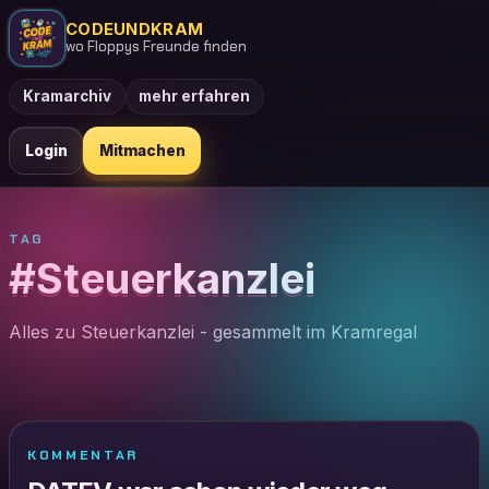
CODEUNDKRAM
wo Floppys Freunde finden
Kramarchiv
mehr erfahren
Login
Mitmachen
TAG
#Steuerkanzlei
Alles zu Steuerkanzlei - gesammelt im Kramregal
KOMMENTAR