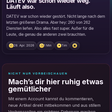
DATEV war schon wieder weg.
Läuft also.
DATEV war schon wieder gestört. Nicht lange nach dem
letzten größeren Drama. Aber hey: 260 von 262
Diensten liefen. Also alles fast super. Außer für die
Leute, die genau die anderen zwei brauchten.
28. Apr. 2026
1 Min
Tim
◴
◷
✦
▣
NICHT NUR VORBEISCHAUEN
Mach’s dir hier ruhig etwas
gemütlicher
Mit einem Account kannst du kommentieren,
neue Artikel direkt mitbekommen und aus stillem
Vorbeiscrollen ein richtiges Dabeisein machen.