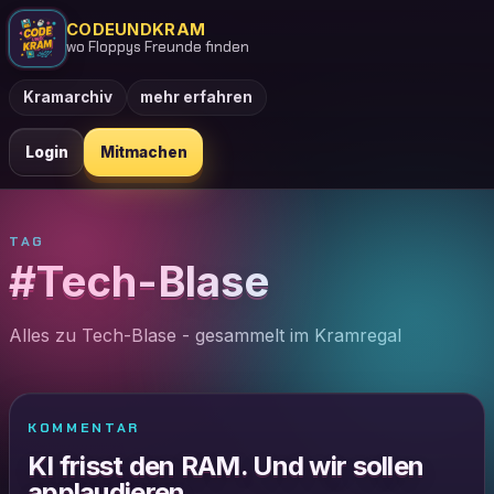
CODEUNDKRAM
wo Floppys Freunde finden
Kramarchiv
mehr erfahren
Login
Mitmachen
TAG
#Tech-Blase
Alles zu Tech-Blase - gesammelt im Kramregal
KOMMENTAR
KI frisst den RAM. Und wir sollen
applaudieren.