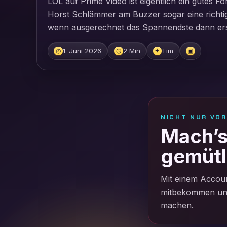
LOL auf Prime Video ist eigentlich ein gutes For
Horst Schlämmer am Buzzer sogar eine richtig 
wenn ausgerechnet das Spannendste dann ersta
1. Juni 2026
2 Min
Tim
◴
◷
✦
▣
NICHT NUR VO
Mach’s 
gemütl
Mit einem Accoun
mitbekommen und 
machen.