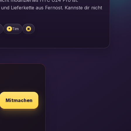
icht modifiziertes HTC U24 Pro ist.
 und Lieferkette aus Fernost. Kannste dir nicht
Tim
✦
▣
Mitmachen