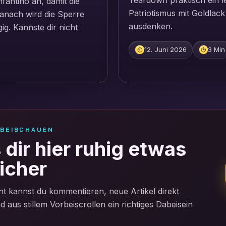
Teardown praktisch ein le
fantino an, damit die
Patriotismus mit Goldlack
Danach wird die Sperre
ausdenken.
ig. Kannste dir nicht
12. Juni 2026
3 Min
◴
◷
RBEISCHAUEN
dir hier ruhig etwas
icher
t kannst du kommentieren, neue Artikel direkt
aus stillem Vorbeiscrollen ein richtiges Dabeisein