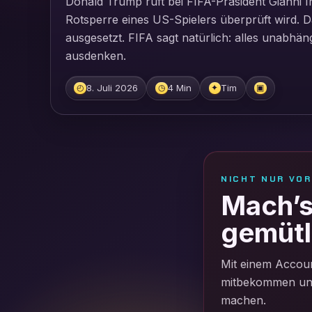
Donald Trump ruft bei FIFA-Präsident Gianni In
Rotsperre eines US-Spielers überprüft wird. 
ausgesetzt. FIFA sagt natürlich: alles unabhäng
ausdenken.
8. Juli 2026
4 Min
Tim
◴
◷
✦
▣
NICHT NUR VO
Mach’s 
gemütl
Mit einem Accoun
mitbekommen und 
machen.