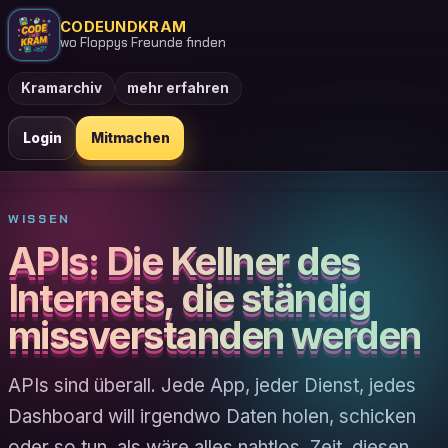
CODEUNDKRAM
wo Floppys Freunde finden
Kramarchiv
mehr erfahren
Login
Mitmachen
WISSEN
APIs: Die Kellner des
Internets, die ständig
missverstanden werden
APIs sind überall. Jede App, jeder Dienst, jedes
Dashboard will irgendwo Daten holen, schicken
oder so tun, als wäre alles nahtlos. Zeit, diesen