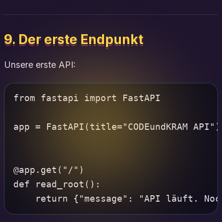
9. Der erste Endpunkt
Unsere erste API:
from fastapi import FastAPI

app = FastAPI(title="CODEundKRAM API")

@app.get("/")

def read_root():
