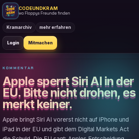
CODEUNDKRAM
wo Floppys Freunde finden
Kramarchiv
mehr erfahren
Login
Mitmachen
KOMMENTAR
Apple sperrt Siri AI in der
EU. Bitte nicht drohen, es
merkt keiner.
Apple bringt Siri AI vorerst nicht auf iPhone und
iPad in der EU und gibt dem Digital Markets Act
die Schuld. Die EU sagt: Apples Entscheidung.