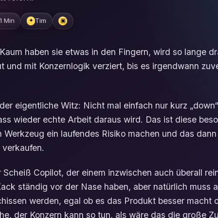
1 Min
Tim
✦
▣
 Kaum haben sie etwas in den Fingern, wird so lange dr
t und mit Konzernlogik verziert, bis es irgendwann zuv
er eigentliche Witz: Nicht mal einfach nur kurz „down“,
dass wieder echte Arbeit daraus wird. Das ist diese bes
m Werkzeug ein laufendes Risiko machen und das dann
t verkaufen.
Scheiß Copilot, der einem inzwischen auch überall rei
ack ständig vor der Nase haben, aber natürlich muss al
hissen werden, egal ob es das Produkt besser macht o
he, der Konzern kann so tun, als wäre das die große Zu