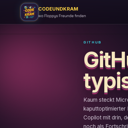
CODEUNDKRAM
wo Floppys Freunde finden
GITHUB
GitH
typi
Kaum steckt Micro
kaputtoptimierter 
Copilot mit drin,
noch als Fortschrit