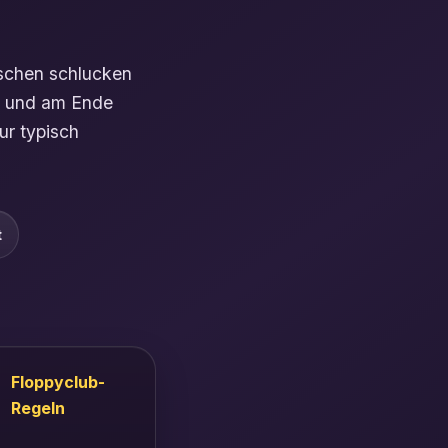
ischen schlucken
it, und am Ende
nur typisch
t
Floppyclub-
Regeln