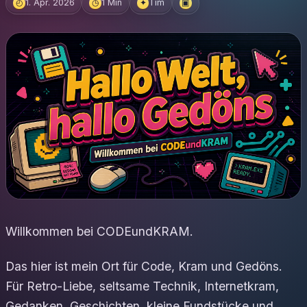
1. Apr. 2026
1 Min
Tim
◴
◷
✦
▣
Willkommen bei CODEundKRAM.
Das hier ist mein Ort für Code, Kram und Gedöns.
Für Retro-Liebe, seltsame Technik, Internetkram,
Gedanken, Geschichten, kleine Fundstücke und