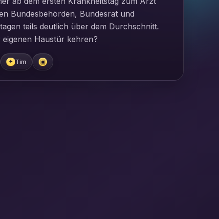
ehmer ab dem ersten Krankheitstag zum Arzt
iegen Bundesbehörden, Bundesrat und
tagen teils deutlich über dem Durchschnitt.
der eigenen Haustür kehren?
Tim
✦
▣