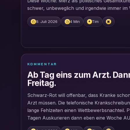
Diese Woche: Merz als politisches Gesamtkuns
schwer, unbeweglich und irgendwie immer im
9. Juli 2026
4 Min
Tim
◴
◷
✦
▣
KOMMENTAR
Ab Tag eins zum Arzt. Dann
Freitag.
Schwarz-Rot will offenbar, dass Kranke scho
Arzt müssen. Die telefonische Krankschreibun
lange Fehlzeiten einen Wettbewerbsnachteil. P
Tagen Auskurieren dann eben eine Woche AU