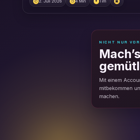
2. Juli 2026
4 Min
Tim
◴
◷
✦
▣
NICHT NUR VO
Mach’s 
gemütl
Mit einem Accoun
mitbekommen und 
machen.