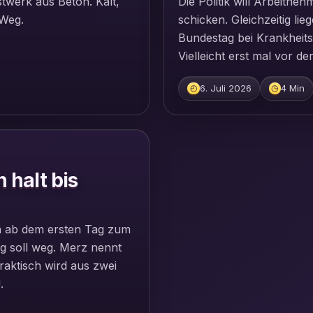
twerk aus Beton. Kalt,
Die Politik will Arbeitn
 Weg.
schicken. Gleichzeitig l
Bundestag bei Krankheits
Vielleicht erst mal vor 
6. Juli 2026
4 Min
◴
◷
 halt bis
n ab dem ersten Tag zum
g soll weg. Merz nennt
raktisch wird aus zwei
.