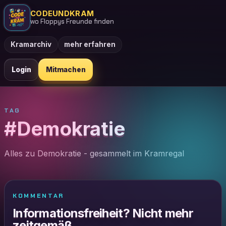
CODEUNDKRAM
wo Floppys Freunde finden
Kramarchiv
mehr erfahren
Login
Mitmachen
TAG
#Demokratie
Alles zu Demokratie - gesammelt im Kramregal
KOMMENTAR
Informationsfreiheit? Nicht mehr
zeitgemäß.