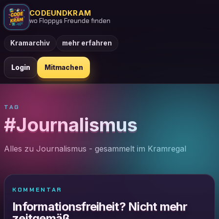
CODEUNDKRAM
wo Floppys Freunde finden
Kramarchiv
mehr erfahren
Login
Mitmachen
TAG
#Journalismus
Alles zu Journalismus - gesammelt im Kramregal
KOMMENTAR
Informationsfreiheit? Nicht mehr
zeitgemäß.