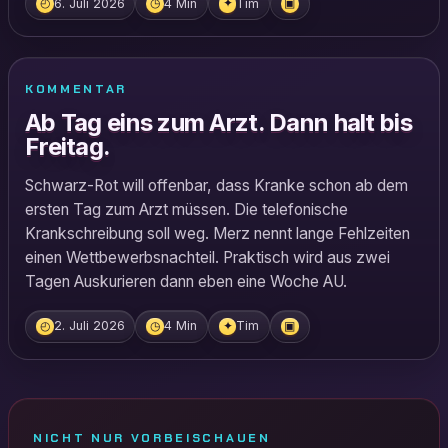
6. Juli 2026
4 Min
Tim
◴
◷
✦
▣
KOMMENTAR
Ab Tag eins zum Arzt. Dann halt bis
Freitag.
Schwarz-Rot will offenbar, dass Kranke schon ab dem
ersten Tag zum Arzt müssen. Die telefonische
Krankschreibung soll weg. Merz nennt lange Fehlzeiten
einen Wettbewerbsnachteil. Praktisch wird aus zwei
Tagen Auskurieren dann eben eine Woche AU.
2. Juli 2026
4 Min
Tim
◴
◷
✦
▣
NICHT NUR VORBEISCHAUEN