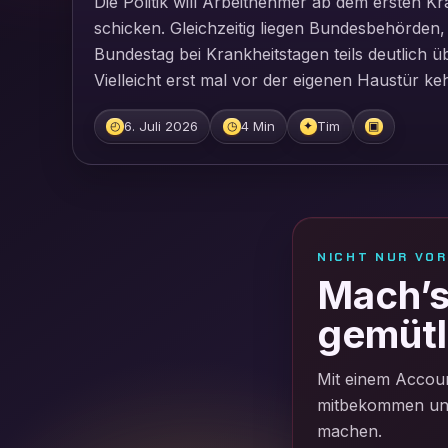
Die Politik will Arbeitnehmer ab dem ersten K
schicken. Gleichzeitig liegen Bundesbehörden
Bundestag bei Krankheitstagen teils deutlich 
Vielleicht erst mal vor der eigenen Haustür k
6. Juli 2026
4 Min
Tim
◴
◷
✦
▣
NICHT NUR VO
Mach’s 
gemütl
Mit einem Accoun
mitbekommen und 
machen.