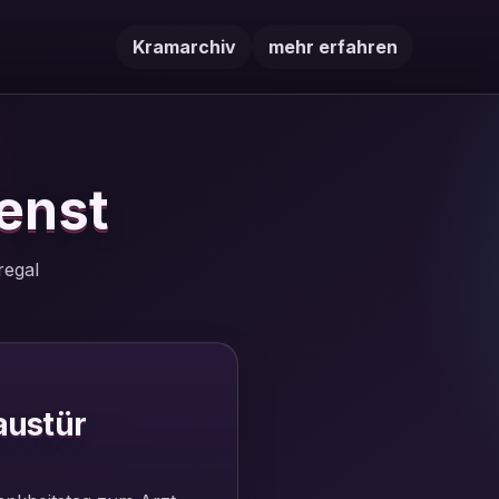
Kramarchiv
mehr erfahren
ienst
regal
austür