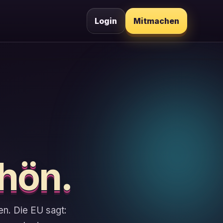
Login
Mitmachen
chön.
en. Die EU sagt: