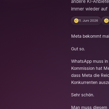
andere KI-Anbiete
immer wieder auf 
11. Juni 2026
◴
◷
Meta bekommt mal w
Gut so.
WhatsApp muss in 
Kommission hat Met
dass Meta die Rei
Konkurrenten ausz
Sehr schön.
Man muss diesem L