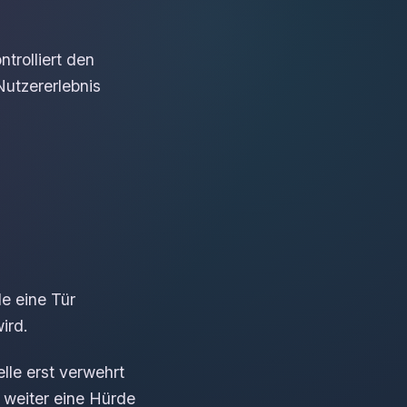
trolliert den
utzererlebnis
e eine Tür
ird.
le erst verwehrt
h weiter eine Hürde