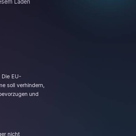
iesem Laden
 Die EU-
e soll verhindern,
 bevorzugen und
er nicht