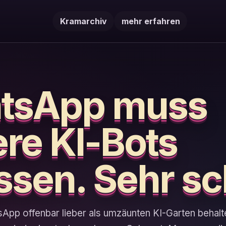
Kramarchiv
mehr erfahren
tsApp muss
re KI-Bots
ssen. Sehr s
App offenbar lieber als umzäunten KI-Garten behalt