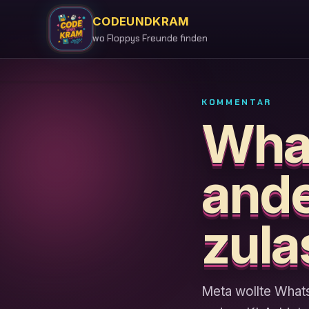
CODEUNDKRAM
wo Floppys Freunde finden
KOMMENTAR
Wha
ande
zula
Meta wollte Whats