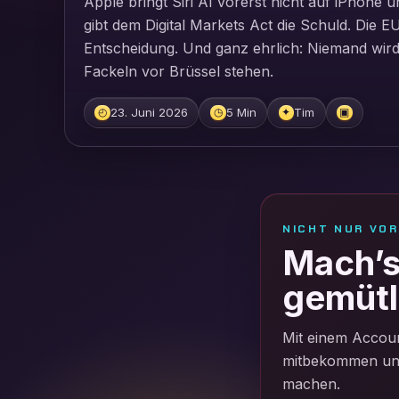
Apple bringt Siri AI vorerst nicht auf iPhone 
gibt dem Digital Markets Act die Schuld. Die E
Entscheidung. Und ganz ehrlich: Niemand wird 
Fackeln vor Brüssel stehen.
23. Juni 2026
5 Min
Tim
◴
◷
✦
▣
NICHT NUR VO
Mach’s 
gemütl
Mit einem Accoun
mitbekommen und 
machen.