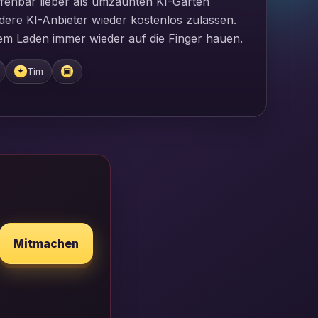
fenbar lieber als umzäunten KI-Garten
ndere KI-Anbieter wieder kostenlos zulassen.
em Laden immer wieder auf die Finger hauen.
Tim
✦
▣
Mitmachen