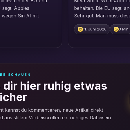
und iPad in der EU und
Meta wollte WhatsApp of
U sagt: Apples
behalten. Die EU sagt: a
wegen Siri AI mit
Sehr gut. Man muss dies
11. Juni 2026
3 Min
◴
◷
RBEISCHAUEN
dir hier ruhig etwas
icher
t kannst du kommentieren, neue Artikel direkt
aus stillem Vorbeiscrollen ein richtiges Dabeisein