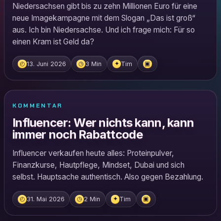
Niedersachsen gibt bis zu zehn Millionen Euro für eine
neue Imagekampagne mit dem Slogan „Das ist groß“
aus. Ich bin Niedersachse. Und ich frage mich: Für so
einen Kram ist Geld da?
13. Juni 2026
3 Min
Tim
◴
◷
✦
▣
KOMMENTAR
Influencer: Wer nichts kann, kann
immer noch Rabattcode
Influencer verkaufen heute alles: Proteinpulver,
Finanzkurse, Hautpflege, Mindset, Dubai und sich
selbst. Hauptsache authentisch. Also gegen Bezahlung.
31. Mai 2026
2 Min
Tim
◴
◷
✦
▣