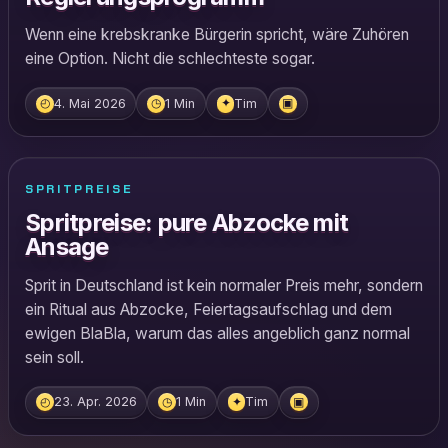
Wenn eine krebskranke Bürgerin spricht, wäre Zuhören
eine Option. Nicht die schlechteste sogar.
4. Mai 2026
1 Min
Tim
◴
◷
✦
▣
SPRITPREISE
Spritpreise: pure Abzocke mit
Ansage
Sprit in Deutschland ist kein normaler Preis mehr, sondern
ein Ritual aus Abzocke, Feiertagsaufschlag und dem
ewigen BlaBla, warum das alles angeblich ganz normal
sein soll.
23. Apr. 2026
1 Min
Tim
◴
◷
✦
▣