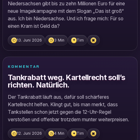
Niedersachsen gibt bis zu zehn Millionen Euro für eine
neue Imagekampagne mit dem Slogan „Das ist groß“
aus. Ich bin Niedersachse. Und ich frage mich: Für so
einen Kram ist Geld da?
13. Juni 2026
3 Min
Tim
◴
◷
✦
▣
KOMMENTAR
Tankrabatt weg. Kartellrecht soll’s
richten. Natürlich.
Der Tankrabatt läuft aus, dafür soll schärferes
Kartellrecht helfen. Klingt gut, bis man merkt, dass
Tankstellen schon jetzt gegen die 12-Uhr-Regel
verstoßen und offenbar trotzdem munter weiterpreisen.
12. Juni 2026
4 Min
Tim
◴
◷
✦
▣