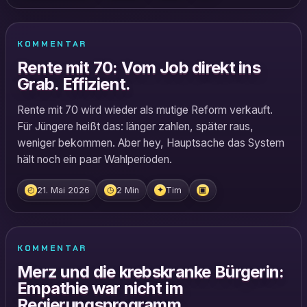
KOMMENTAR
Rente mit 70: Vom Job direkt ins
Grab. Effizient.
Rente mit 70 wird wieder als mutige Reform verkauft.
Für Jüngere heißt das: länger zahlen, später raus,
weniger bekommen. Aber hey, Hauptsache das System
hält noch ein paar Wahlperioden.
21. Mai 2026
2 Min
Tim
◴
◷
✦
▣
KOMMENTAR
Merz und die krebskranke Bürgerin:
Empathie war nicht im
Regierungsprogramm