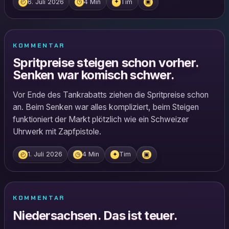
6. Juli 2026
4 Min
Tim
◴
◷
✦
▣
KOMMENTAR
Spritpreise steigen schon vorher.
Senken war komisch schwer.
Vor Ende des Tankrabatts ziehen die Spritpreise schon
an. Beim Senken war alles kompliziert, beim Steigen
funktioniert der Markt plötzlich wie ein Schweizer
Uhrwerk mit Zapfpistole.
1. Juli 2026
4 Min
Tim
◴
◷
✦
▣
KOMMENTAR
Niedersachsen. Das ist teuer.